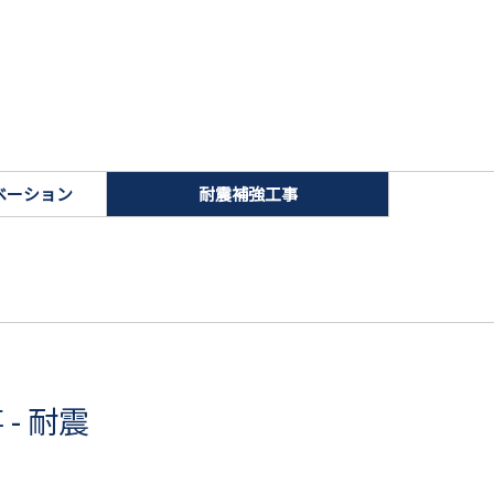
ベーション
耐震補強工事
- 耐震