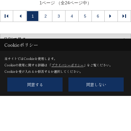
1ページ （全24ページ中）
1
2
3
4
5
6
Cookieポリシー
当サイトではCookieを使用します。
Cookieの使用に関する詳細は 「
プライバシーポリシー
」をご覧ください。
Cookieを受け入れるか拒否するか選択してください。
同意する
同意しない
株式会社髙橋住建
〒607-8131
京都市山科区大塚南溝町20-24
TEL：
0120-521-039
/
075-583-3636
FAX：075-592-1788