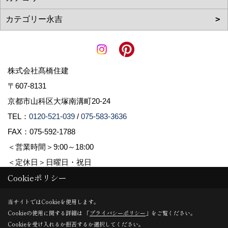
株式会社髙橋住建
〒607-8131
京都市山科区大塚南溝町20-24
TEL：
0120-521-039
/
075-583-3636
FAX：075-592-1788
＜営業時間＞9:00～18:00
＜定休日＞日曜日・祝日
Cookieポリシー
Copyright (c) 株式会社髙橋住建. All Rights Reserved.
当サイトではCookieを使用します。
Cookieの使用に関する詳細は 「
プライバシーポリシー
」をご覧ください。
Produced by
ゴデスクリエイト
Cookieを受け入れるか拒否するか選択してください。