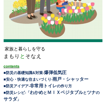
家族と暮らしを守る
まもり
と
そなえ
contents
爆弾低気圧
■防災の基礎知識&対策‐
雨戸・シャッター
■安心・快適な住まいづくり‐
非常用トイレ
■防災アイデア‐
の作り方
わかめ
ＭＩＸベジタブル
ツナ
■防災レシピ‐「
と
と
の
サラダ
」