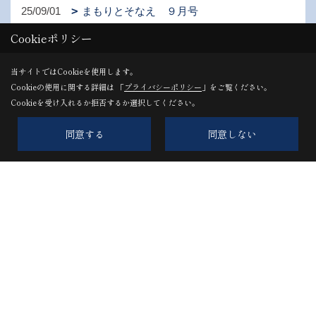
25/09/01
まもりとそなえ ９月号
Cookieポリシー
当サイトではCookieを使用します。
1ページ （全24ページ中）
Cookieの使用に関する詳細は 「
プライバシーポリシー
」をご覧ください。
Cookieを受け入れるか拒否するか選択してください。
1
2
3
4
5
6
同意する
同意しない
株式会社髙橋住建