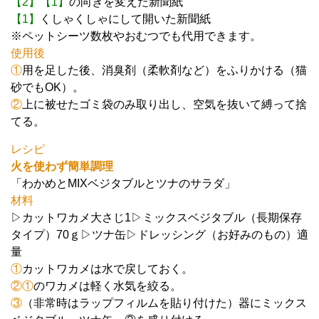
【2】【1】
の向きを変えた新聞紙
【1】
くしゃくしゃにして開いた新聞紙
※ペットシーツ数枚やおむつでも代用できます。
使用後
①
用を足した後、消臭剤（柔軟剤など）をふりかける（猫
砂でもOK）。
②
上に被せたゴミ袋のみ取り出し、空気を抜いて縛って捨
てる。
レシピ
火を使わず簡単調理
「わかめとMIXベジタブルとツナのサラダ」
材料
▷カットワカメ大さじ1▷ミックスベジタブル（長期保存
タイプ）70ｇ▷ツナ缶▷ドレッシング（お好みのもの）適
量
①
カットワカメは水で戻しておく。
②①
のワカメは軽く水気を絞る。
③
（非常時はラップフィルムを貼り付けた）器にミックス