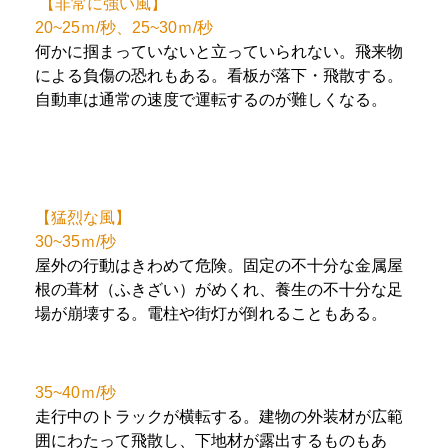
【非常に強い風】
20~25ｍ/秒、25~30ｍ/秒
何かに掴まっていないと立っていられない。飛来物
による負傷の恐れもある。看板が落下・飛散する。
自動車は通常の速度で運転するのが難しくなる。
【猛烈な風】
30~35ｍ/秒
屋外の行動はきわめて危険。固定の不十分な金属屋
根の葺材（ふきざい）がめくれ、養生の不十分な足
場が崩壊する。電柱や街灯が倒れることもある。
35~40ｍ/秒
走行中のトラックが横転する。建物の外装材が広範
囲にわたって飛散し、下地材が露出するものもあ