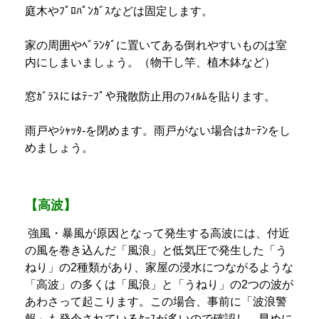
庭木やﾌﾟﾛﾊﾟﾝｶﾞｽなどは固定します。
家の周囲やﾍﾞﾗﾝﾀﾞに置いてある倒れやすいものは室
内にしまいましょう。（物干し竿、植木鉢など）
窓ｶﾞﾗｽにはﾃｰﾌﾟや飛散防止用のﾌｨﾙﾑを貼ります。
雨戸やｼｬｯﾀ‐を閉めます。雨戸がない場合はｶｰﾃﾝをし
めましょう。
【高波】
強風・暴風が原因となって発生する高波には、付近
の風を巻き込んだ「風浪」と低気圧で発生した「う
ねり」の2種類があり、家屋の浸水につながるような
「高波」の多くは「風浪」と「うねり」の2つの波が
あわさって起こります。この場合、事前に「波浪警
報」も発令されているｹｰｽが多いので確認し、早めに