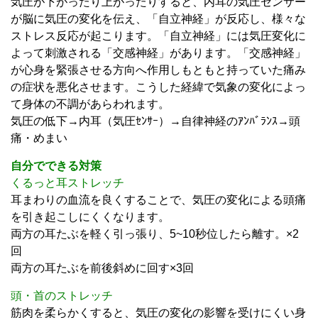
気圧が下がったり上がったりすると、内耳の気圧センサー
が脳に気圧の変化を伝え、「自立神経」が反応し、様々な
ストレス反応が起こります。「自立神経」には気圧変化に
よって刺激される「交感神経」があります。「交感神経」
が心身を緊張させる方向へ作用しもともと持っていた痛み
の症状を悪化させます。こうした経緯で気象の変化によっ
て身体の不調があらわれます。
気圧の低下→内耳（気圧ｾﾝｻｰ）→自律神経のｱﾝﾊﾞﾗﾝｽ→頭
痛・めまい
自分でできる対策
くるっと耳ストレッチ
耳まわりの血流を良くすることで、気圧の変化による頭痛
を引き起こしにくくなります。
両方の耳たぶを軽く引っ張り、5~10秒位したら離す。×2
回
両方の耳たぶを前後斜めに回す×3回
頭・首のストレッチ
筋肉を柔らかくすると、気圧の変化の影響を受けにくい身