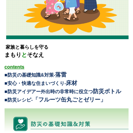
家族と暮らしを守る
まもり
と
そなえ
contents
落雷
■防災の基礎知識&対策-
床材
■安心・快適な住まいづくり-
防災ボトル
■防災アイデアー外出時の非常時に役立つ
「フルーツ缶丸ごとゼリー」
■防災レシピ‐