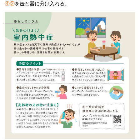
④②
を缶と器に分け入れる。