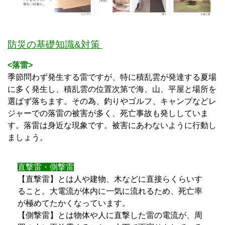
防災の基礎知識&対策
<落雷>
季節問わず発生する雷ですが、特に積乱雲が発達する夏場
に多く発生し、積乱雲の位置次第で海、山、平屋と場所を
選ばず落ちます。その為、釣りやゴルフ、キャンプなどレ
ジャーでの落雷の被害が多く、死亡事故も発ししていま
す。落雷は身近な現象です。被害にあわないように行動し
ましょう。
直撃雷・側撃雷
【直撃雷】とは人や建物、木などに直接らくらいす
ること。大電流が体内に一気に流れるため、死亡率
が極めてたかくなっています。
【側撃雷】とは物体や人に直撃した雷の電流が、周