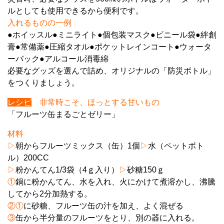
ルとしても使用できるから便利です。
入れるものの一例
●ホイッスル●ミニライト●個包装マスク●ビニール袋●絆創
膏●常備薬●圧縮タオル●ポケットレインコート●ウォータ
ーバック●アルコール消毒綿
必要なグッズを選んで詰め、オリジナルの「防災ボトル」
をつくりましょう。
レシピ
非常時こそ、ほっとする甘いもの
「フルーツ缶まるごとゼリー」
材料
▷
朝からフルーツミックス（缶）1個
▷
水（ペットボト
ル）200CC
▷
粉かんてん1/3袋（4ｇ入り）
▷
砂糖150ｇ
①
鍋に粉かんてん、水を入れ、火にかけて煮溶かし、沸騰
してから2分加熱する。
②①
に砂糖、フルーツ缶の汁を加え、よく混ぜる
③
缶から半分量のフルーツをとり、別の器に入れる。