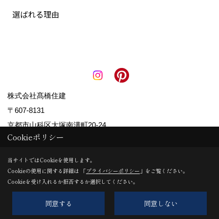
選ばれる理由
株式会社髙橋住建
〒607-8131
京都市山科区大塚南溝町20-24
Cookieポリシー
TEL：
0120-521-039
/
075-583-3636
FAX：075-592-1788
当サイトではCookieを使用します。
＜営業時間＞9:00～18:00
Cookieの使用に関する詳細は 「
プライバシーポリシー
」をご覧ください。
Cookieを受け入れるか拒否するか選択してください。
＜定休日＞日曜日・祝日
同意する
同意しない