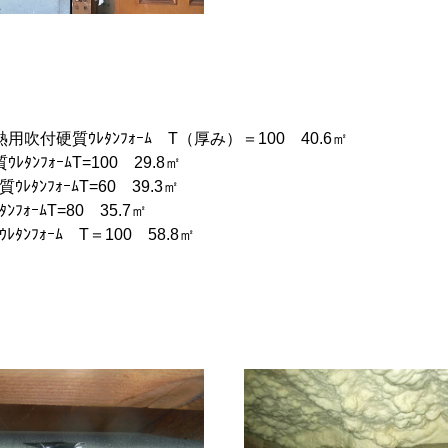
吹付硬質ｳﾚﾀﾝﾌｫｰﾑ T（厚み）＝100 40.6㎡
ﾝﾌｫｰﾑT=100 29.8㎡
ﾀﾝﾌｫｰﾑT=60 39.3㎡
ｫｰﾑT=80 35.7㎡
ﾝﾌｫｰﾑ T＝100 58.8㎡