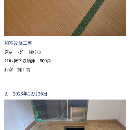
和室改修工事
床材 ﾉﾀﾞ Nｸﾗﾚｽ
ﾀｷﾛﾝ床下収納庫 600角
和室 施工前
2. 2023年12月26日