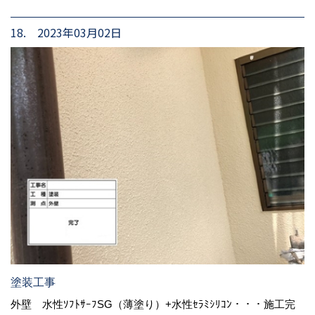
18. 2023年03月02日
塗装工事
外壁 水性ｿﾌﾄｻｰﾌSG（薄塗り）+水性ｾﾗﾐｼﾘｺﾝ・・・施工完