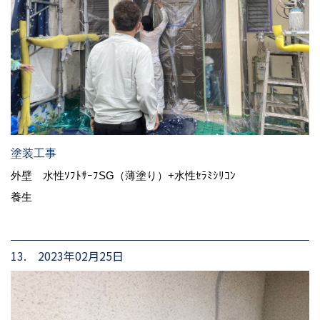
塗装工事
外壁 水性ｿﾌﾄｻｰﾌSG（薄塗り）+水性ｾﾗﾐｼﾘｺﾝ
養生
13. 2023年02月25日