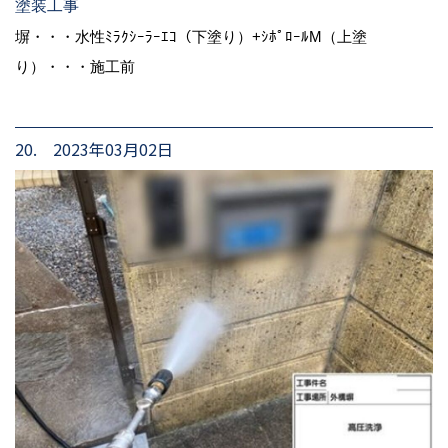
塗装工事
塀・・・水性ﾐﾗｸｼｰﾗｰｴｺ（下塗り）+ｼﾎﾟﾛｰﾙM（上塗
り）・・・施工前
20. 2023年03月02日