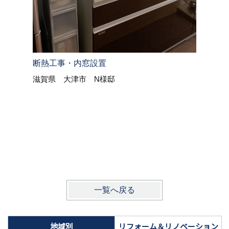
断熱工事・内窓設置
滋賀県 大津市 N様邸
耐震断熱
滋賀県
一覧へ戻る
地域別
リフォーム＆リノベーション