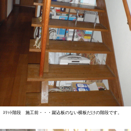
ｽﾘｯﾄ階段 施工前・・・蹴込板のない横板だけの階段です。