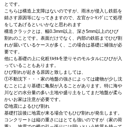
とです。
こちらは構造上支障はないのですが、雨水が侵入し鉄筋を
錆さす原因等になってきますので、左官かｺｰｷﾝｸﾞにて処理
をしてあげるといいかなと思われます
構造クラックとは、幅0.3mm以上、深さ5mm以上のひび
割れのことです。表面だけでなく、内部の鉄筋までひび割
れが届いているケースが多く、この場合は基礎に補強が必
要です。
他にも基礎の上に化粧ﾓﾙﾀﾙを塗りそのモルタルにひびが入
っていることもあります。
ひび割れが起きる原因と致しましては、
①不動沈下・・・家の地盤の強さによっては建物が少し沈
むことにより基礎に亀裂が入ることがあります。特に海や
川などの水分量の多い土地や盛り土をしてまだ地盤が柔ら
かいお家は注意が必要です。
②地震によるひび割れ
基礎打設後に地震が来る場合でもひび割れが発生します。
コンクリートは縦の重さにはとても強いのですが（家の荷
重）、地震での横の引っ張りには弱いという性質を持って