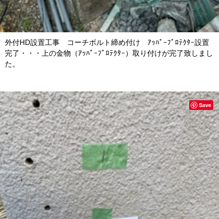
外付HD設置工事 コーチボルト締め付け ｱｯﾊﾟｰﾌﾟﾛﾃｸﾀｰ設置
完了・・・上の金物（ｱｯﾊﾟｰﾌﾟﾛﾃｸﾀｰ）取り付けが完了致しまし
た。
Save