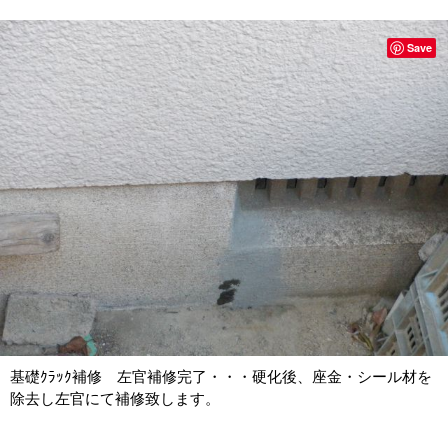
Save
基礎ｸﾗｯｸ補修 左官補修完了・・・硬化後、座金・シール材を
除去し左官にて補修致します。