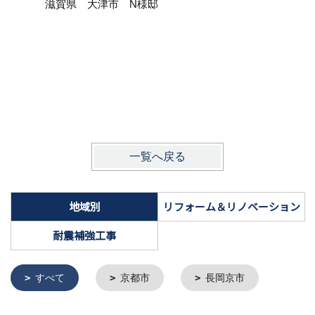
滋賀県 大津市 N様邸
耐震断熱
滋賀県
一覧へ戻る
地域別
リフォーム＆リノベーション
耐震補強工事
すべて
京都市
長岡京市