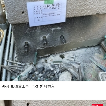
外付HD設置工事 ｱﾝｶｰﾎﾞﾙﾄ挿入